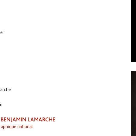
el
arche
au
– BENJAMIN LAMARCHE
raphique national