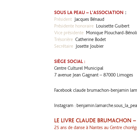
:
SOUS LA PEAU – L’ASSOCIATION
Président
Jacques Bénaud
Présidente honoraire
Louisette Guibert
Vice présidente
Monique Plouchard-Bénoli
Trésorière
Catherine Bodet
Secrétaire
Josette Joubier
SIÈGE SOCIAL :
Centre Culturel Municipal
7 avenue Jean Gagnant – 87000 Limoges
Facebook
claude brumachon-benjamin lam
Instagram : benjamin.lamarche.sous_la_pe
LE LIVRE CLAUDE BRUMACHON 
25 ans de danse à Nantes au Centre chorég