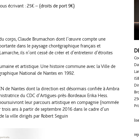
nous écrivant : 25€ –
(droits de port 9€)
 du corps, Claude Brumachon dont l’œuvre compte une
mportante dans le paysage chorégraphique français et
D
marche, ils n’ont cessé de créer et d’entretenir d’étroites
Co
Da
 humaine et artistique. Une histoire commune avec la Ville de
La
égraphique National de Nantes en 1992.
IS
Di
CN de Nantes dont la direction est désormais confiée à Ambra
Br
stratrice du CDC d’Artigues-près-Bordeaux Erika Hess.
25
oursuivront leur parcours artistique en compagnie (nommée
Pri
r trois ans à partir de septembre 2016 dans le cadre d’un
 la ville dirigés par Robert Seguin
lis
re