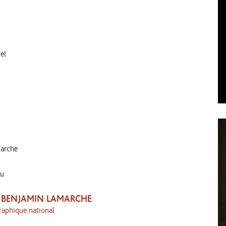
el
arche
au
– BENJAMIN LAMARCHE
raphique national