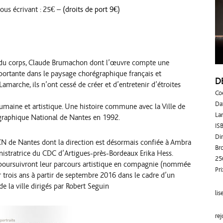
nous écrivant : 25€ –
(droits de port 9€)
 du corps, Claude Brumachon dont l’œuvre compte une
mportante dans le paysage chorégraphique français et
D
marche, ils n’ont cessé de créer et d’entretenir d’étroites
Co
Da
 humaine et artistique. Une histoire commune avec la Ville de
La
égraphique National de Nantes en 1992.
IS
Di
CN de Nantes dont la direction est désormais confiée à Ambra
Br
stratrice du CDC d’Artigues-près-Bordeaux Erika Hess.
25
oursuivront leur parcours artistique en compagnie (nommée
Pri
r trois ans à partir de septembre 2016 dans le cadre d’un
 la ville dirigés par Robert Seguin
lis
re