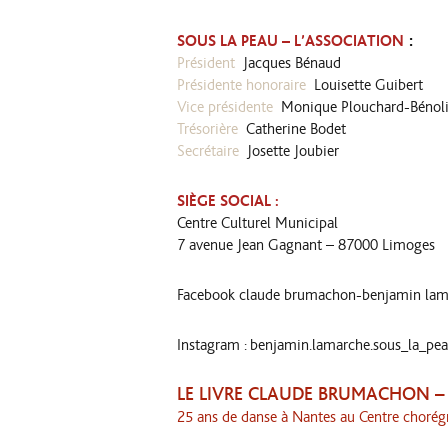
:
SOUS LA PEAU – L’ASSOCIATION
Président
Jacques Bénaud
Présidente honoraire
Louisette Guibert
Vice présidente
Monique Plouchard-Bénoli
Trésorière
Catherine Bodet
Secrétaire
Josette Joubier
SIÈGE SOCIAL :
Centre Culturel Municipal
7 avenue Jean Gagnant – 87000 Limoges
Facebook
claude brumachon-benjamin lam
Instagram : benjamin.lamarche.sous_la_pe
LE LIVRE CLAUDE BRUMACHON 
25 ans de danse à Nantes au Centre chorég