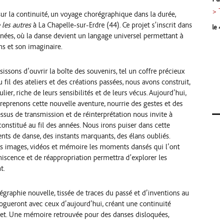
>
r la continuité, un voyage chorégraphique dans la durée,
les autres
à La Chapelle-sur-Erdre (44). Ce projet s’inscrit dans
le 
nnées, où la danse devient un langage universel permettant à
ns et son imaginaire.
issons d’ouvrir la boîte des souvenirs, tel un coffre précieux
 fil des ateliers et des créations passées, nous avons construit,
lier, riche de leurs sensibilités et de leurs vécus. Aujourd’hui,
reprenons cette nouvelle aventure, nourrie des gestes et des
us de transmission et de réinterprétation nous invite à
onstitué au fil des années. Nous irons puiser dans cette
nts de danse, des instants marquants, des élans oubliés.
ers images, vidéos et mémoire les moments dansés qui l’ont
niscence et de réappropriation permettra d’explorer les
t.
graphie nouvelle, tissée de traces du passé et d’inventions au
logueront avec ceux d’aujourd’hui, créant une continuité
ojet. Une mémoire retrouvée pour des danses disloquées,