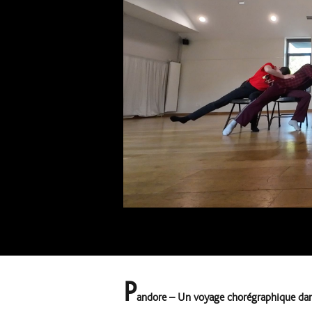
Repetition Pandore-1©Ernest Mandap
P
andore – Un voyage chorégraphique dan