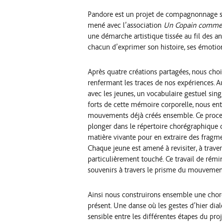
Pandore est un projet de compagnonnage su
mené avec l’association
Un Copain comme 
une démarche artistique tissée au fil des a
chacun d’exprimer son histoire, ses émotio
Après quatre créations partagées, nous chois
renfermant les traces de nos expériences. Au
avec les jeunes, un vocabulaire gestuel singu
forts de cette mémoire corporelle, nous ent
mouvements déjà créés ensemble. Ce process
plonger dans le répertoire chorégraphique c
matière vivante pour en extraire des fragme
Chaque jeune est amené à revisiter, à trav
particulièrement touché. Ce travail de rémi
souvenirs à travers le prisme du mouvemen
Ainsi nous construirons ensemble une choré
présent. Une danse où les gestes d’hier dia
sensible entre les différentes étapes du pr