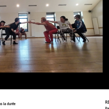
R
s la durée
Pa