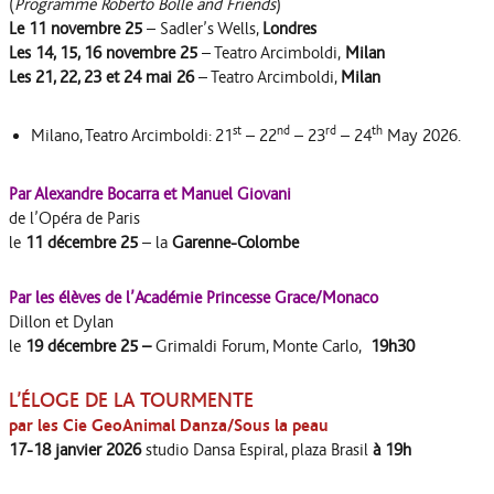
(
Programme Roberto Bolle and Friends
)
Le 11 novembre
25
– Sadler’s Wells,
Londres
Les 14, 15, 16 novembre 25
– Teatro Arcimboldi,
Milan
Les 21, 22, 23 et 24 mai 26
– Teatro Arcimboldi,
Milan
st
nd
rd
th
Milano, Teatro Arcimboldi: 21
– 22
– 23
– 24
May 2026.
Par
Alexandre Bocarra et Manuel Giovani
de l’Opéra de Paris
le
11 décembre
25
– la
Garenne-Colombe
Par les élèves de l’Académie Princesse Grace/Monaco
Dillon et Dylan
le
19 décembre 25 –
Grimaldi Forum, Monte Carlo,
19h30
L’ÉLOGE DE LA TOURMENTE
par les Cie GeoAnimal
Danza
/
Sous la peau
17
-18 janvier 2026
studio Dansa Espiral, plaza Brasil
à 19h